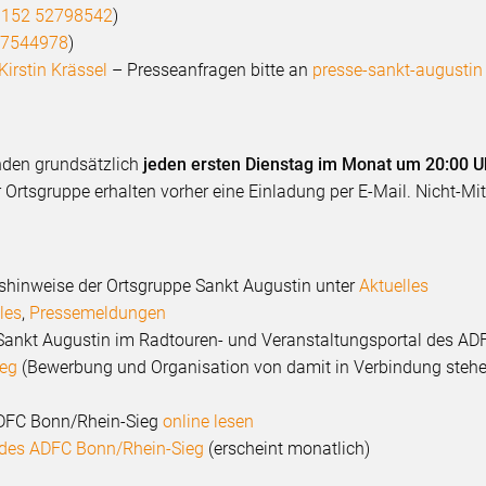
 152 52798542
)
 7544978
)
Kirstin Krässel
– Presseanfragen bitte an
presse-sankt-augustin 
inden grundsätzlich
jeden ersten Dienstag im Monat um 20:00 U
er Ortsgruppe erhalten vorher eine Einladung per E-Mail. Nicht-Mi
gshinweise der Ortsgruppe Sankt Augustin unter
Aktuelles
les
,
Pressemeldungen
Sankt Augustin im Radtouren- und Veranstaltungsportal des AD
ieg
(Bewerbung und Organisation von damit in Verbindung stehe
 ADFC Bonn/Rhein-Sieg
online lesen
” des ADFC Bonn/Rhein-Sieg
(erscheint monatlich)