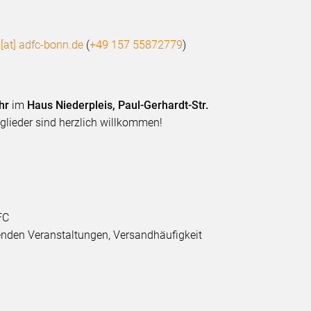
[at] adfc-bonn.de
(
+49 157 55872779
)
hr
im
Haus Niederpleis, Paul-Gerhardt-Str.
tglieder sind herzlich willkommen!
FC
nden Veranstaltungen, Versandhäufigkeit