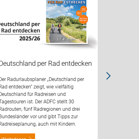
Deutschland per Rad entdecken
Deutsch
Der Radurlaubsplaner „Deutschland per
Der Radurl
Rad entdecken“ zeigt, wie vielfältig
Rad entdecke
Deutschland für Radreisen und
Deutschlan
Tagestouren ist. Der ADFC stellt 30
Tagestouren
Radrouten, fünf Radregionen und drei
Radrouten, 
Bundesländer vor und gibt Tipps zur
Bundeslände
Radreiseplanung, auch mit Kindern.
Radreisepl