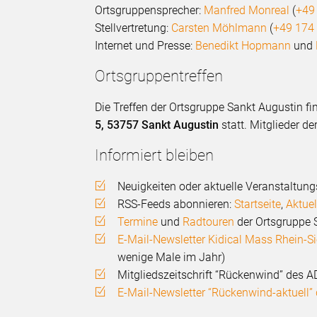
Ortsgruppensprecher:
Manfred Monreal
(
+49
Stellvertretung:
Carsten Möhlmann
(
+49 174
Internet und Presse:
Benedikt Hopmann
und
Ortsgruppentreffen
Die Treffen der Ortsgruppe Sankt Augustin f
5, 53757 Sankt Augustin
statt. Mitglieder d
Informiert bleiben
Neuigkeiten oder aktuelle Veranstaltun
RSS-Feeds abonnieren:
Startseite
,
Aktuel
Termine
und
Radtouren
der Ortsgruppe 
E-Mail-Newsletter Kidical Mass Rhein-S
wenige Male im Jahr)
Mitgliedszeitschrift “Rückenwind” des
E-Mail-Newsletter “Rückenwind-aktuell